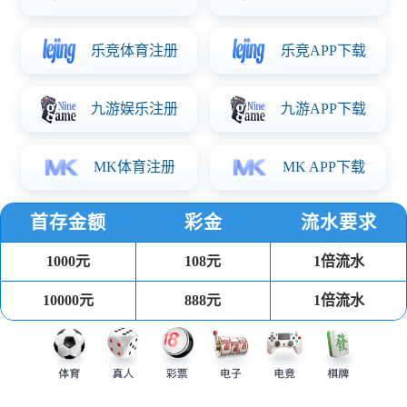
01. 初创定位
乐鱼官方网站起源于对体育精神与数字技术的
热爱，早期平台聚焦于赛事数据与直播服务，
并率先实现多赛程同步与智能提醒功能，赢得
众多球迷的信任。