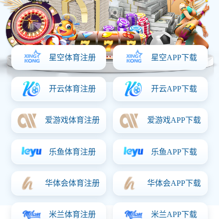
手机App
网页版
关于乐鱼官方网站
乐鱼官方网站是一家融合科技创新与全球视野的体育赛事服
务平台，致力于为用户提供高效、可信赖的互动观赛体验。
从数据同步到高清直播、从终端兼容到多语言支持，我们不
断突破技术边界，构建智能化、低延迟、高稳定的服务体
系。 每一次点击，都体现我们对用户体验的专注与专业。