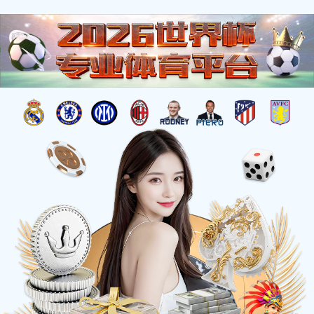
注册入口
乐鱼官方网站
APP与网页版入
口｜畅享全球体育赛事与数据
服务
欢迎访问
乐鱼官方网站
，提供全面覆盖足球、
篮球、电竞等项目的赛事资讯与数据内容， 支
持
APP下载
与
网页使用
，每日同步更新千场比
赛，聚焦热门体育内容， 助您轻松获取赛事动
态，掌握比赛节奏。